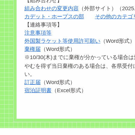
【組み合わせ】
組み合わせの変更内容
（外部サイト）（2025.
カデット・ホープスの部
その他のカテゴ
【連絡事項等】
注意事項等
外国製ラケット等使用許可願い
（Word形式）
棄権届
（Word形式）
※10/30(木)までに棄権が分かっている場
やむを得ず当日棄権のある場合は、各県受付
い。
訂正届
（Word形式）
宿泊証明書
（Excel形式）